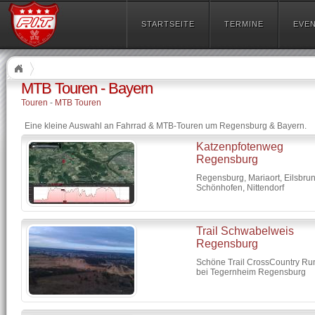
STARTSEITE
TERMINE
EVE
MTB Touren - Bayern
Touren
-
MTB Touren
Eine kleine Auswahl an Fahrrad & MTB-Touren um Regensburg & Bayern.
Katzenpfotenweg
Regensburg
Regensburg, Mariaort, Eilsbrun
Schönhofen, Nittendorf
Trail Schwabelweis
Regensburg
Schöne Trail CrossCountry Ru
bei Tegernheim Regensburg