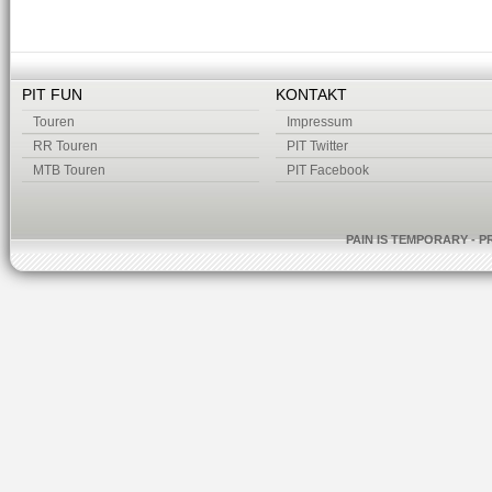
PIT FUN
KONTAKT
Touren
Impressum
RR Touren
PIT Twitter
MTB Touren
PIT Facebook
PAIN IS TEMPORARY - P